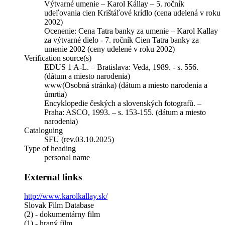
Výtvarné umenie – Karol Kállay – 5. ročník
udeľovania cien Krištáľové krídlo (cena udelená v roku
2002)
Ocenenie: Cena Tatra banky za umenie – Karol Kallay
za výtvarné dielo - 7. ročník Cien Tatra banky za
umenie 2002 (ceny udelené v roku 2002)
Verification source(s)
EDUS 1 A-L. – Bratislava: Veda, 1989. - s. 556.
(dátum a miesto narodenia)
www(Osobná stránka) (dátum a miesto narodenia a
úmrtia)
Encyklopedie českých a slovenských fotografů. –
Praha: ASCO, 1993. – s. 153-155. (dátum a miesto
narodenia)
Cataloguing
SFU (rev.03.10.2025)
Type of heading
personal name
External links
http://www.karolkallay.sk/
Slovak Film Database
(2) - dokumentárny film
(1) - hraný film