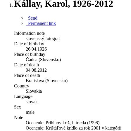
Kállay, Karol, 1926-2012
Send
Permanent link
Information note
slovenský fotograf
Date of birthday
26.04.1926
Place of birthday
Čadca (Slovensko)
Date of death
04.08.2012
Place of death
Bratislava (Slovensko)
Country
Slovakia
Language
slovak
Sex
male
Note
Ocenenie: Pribinov kríž, I. trieda (1998)
Ocenenie: Krištáľové krídlo za rok 2001 v kategórii