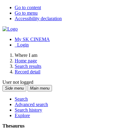
Go to content
Go to menu
Accessibility declaration
My SK CINEMA
Login
Where I am
Home page
Search results
Record detail
User not logged
Side menu
Main menu
Search
Advanced search
Search history
Explore
Thesaurus