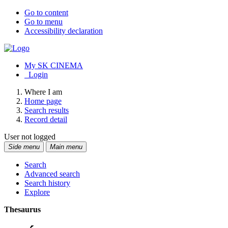
Go to content
Go to menu
Accessibility declaration
My SK CINEMA
Login
Where I am
Home page
Search results
Record detail
User not logged
Side menu
Main menu
Search
Advanced search
Search history
Explore
Thesaurus