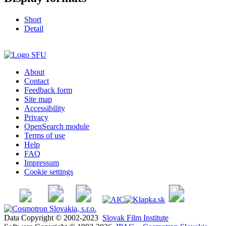
Short
Detail
About
Contact
Feedback form
Site map
Accessibility
Privacy
OpenSearch module
Terms of use
Help
FAQ
Impressum
Cookie settings
Data Copyright © 2002-2023
Slovak Film Institute