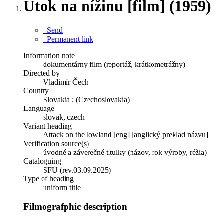
Útok na nížinu [film] (1959)
Send
Permanent link
Information note
dokumentárny film (reportáž, krátkometrážny)
Directed by
Vladimír Čech
Country
Slovakia ; (Czechoslovakia)
Language
slovak, czech
Variant heading
Attack on the lowland [eng] [anglický preklad názvu]
Verification source(s)
úvodné a záverečné titulky (názov, rok výroby, réžia)
Cataloguing
SFU (rev.03.09.2025)
Type of heading
uniform title
Filmografphic description