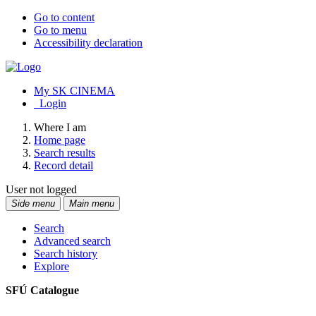
Go to content
Go to menu
Accessibility declaration
My SK CINEMA
Login
Where I am
Home page
Search results
Record detail
User not logged
Side menu
Main menu
Search
Advanced search
Search history
Explore
SFÚ Catalogue