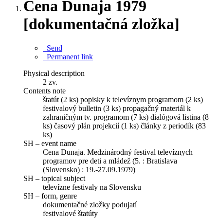
Cena Dunaja 1979
[dokumentačná zložka]
Send
Permanent link
Physical description
2 zv.
Contents note
štatút (2 ks) popisky k televíznym programom (2 ks)
festivalový bulletin (3 ks) propagačný materiál k
zahraničným tv. programom (7 ks) dialógová listina (8
ks) časový plán projekcií (1 ks) články z periodík (83
ks)
SH – event name
Cena Dunaja. Medzinárodný festival televíznych
programov pre deti a mládež (5. : Bratislava
(Slovensko) : 19.-27.09.1979)
SH – topical subject
televízne festivaly na Slovensku
SH – form, genre
dokumentačné zložky podujatí
festivalové štatúty