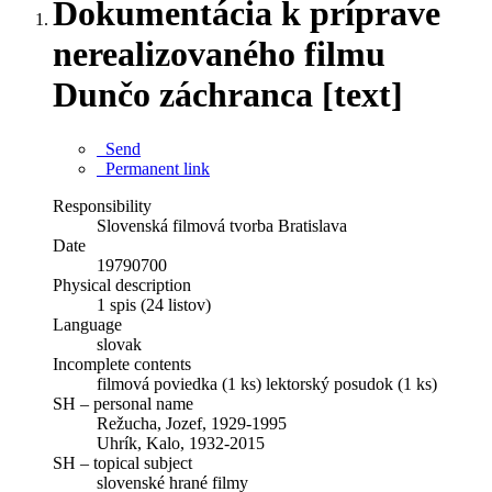
Dokumentácia k príprave
nerealizovaného filmu
Dunčo záchranca [text]
Send
Permanent link
Responsibility
Slovenská filmová tvorba Bratislava
Date
19790700
Physical description
1 spis (24 listov)
Language
slovak
Incomplete contents
filmová poviedka (1 ks) lektorský posudok (1 ks)
SH – personal name
Režucha, Jozef, 1929-1995
Uhrík, Kalo, 1932-2015
SH – topical subject
slovenské hrané filmy