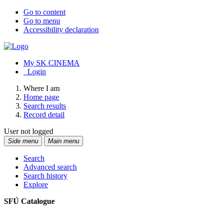
Go to content
Go to menu
Accessibility declaration
My SK CINEMA
Login
Where I am
Home page
Search results
Record detail
User not logged
Side menu
Main menu
Search
Advanced search
Search history
Explore
SFÚ Catalogue