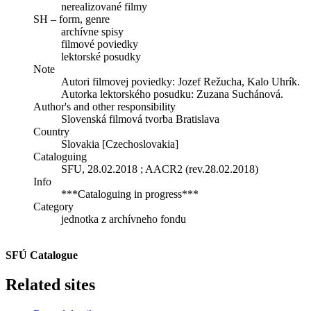
nerealizované filmy
SH – form, genre
archívne spisy
filmové poviedky
lektorské posudky
Note
Autori filmovej poviedky: Jozef Režucha, Kalo Uhrík.
Autorka lektorského posudku: Zuzana Suchánová.
Author's and other responsibility
Slovenská filmová tvorba Bratislava
Country
Slovakia [Czechoslovakia]
Cataloguing
SFU, 28.02.2018 ; AACR2 (rev.28.02.2018)
Info
***Cataloguing in progress***
Category
jednotka z archívneho fondu
SFÚ Catalogue
Related sites