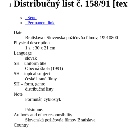
Distribučný list č. 158/91 [tex
Send
Permanent link
Date
Bratislava : Slovenská požičovňa filmov, 19910800
Physical description
1 s. ; 30 x 21 cm
Language
slovak
SH – uniform title
Obecná škola (1991)
SH – topical subject
české hrané filmy
SH – form, genre
distribučné listy
Note
Formulár, cyklostyl.
Prístupné.
Author's and other responsibility
Slovenská požičovňa filmov Bratislava
Country