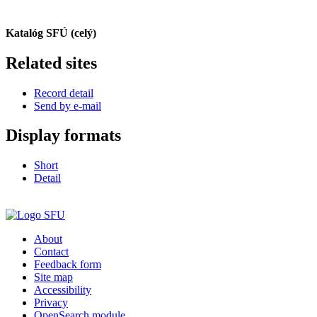
Katalóg SFÚ (celý)
Related sites
Record detail
Send by e-mail
Display formats
Short
Detail
About
Contact
Feedback form
Site map
Accessibility
Privacy
OpenSearch module