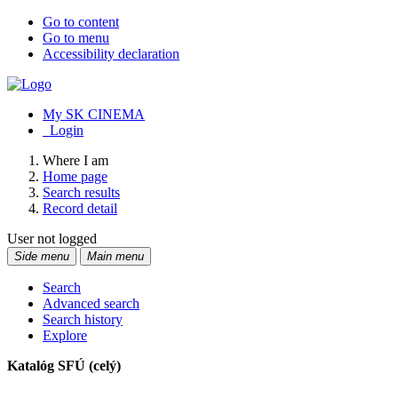
Go to content
Go to menu
Accessibility declaration
My SK CINEMA
Login
Where I am
Home page
Search results
Record detail
User not logged
Side menu
Main menu
Search
Advanced search
Search history
Explore
Katalóg SFÚ (celý)