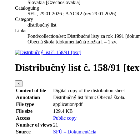
Slovakia [Czechoslovakia]
Cataloguing
SFU, 29.01.2026 ; AACR2 (rev.29.01.2026)
Category
distribučný list
Links
Fond/collection/set:
Distribučné listy za rok 1991 [doku
Obecná škola [dokumentačná zložka]. – 1 zv.
Distribučný list č. 158/91 [tex
×
Content of file
Digital copy of the distribution sheet
Annotation
Distribučný list filmu: Obecná škola.
File type
application/pdf
File size
129.4 KB
Access
Public copy
Number of views
21
Source
SFÚ – Dokumentácia