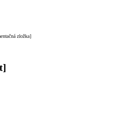
mentačná zložka]
t]