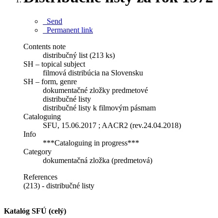
Send
Permanent link
Contents note
distribučný list (213 ks)
SH – topical subject
filmová distribúcia na Slovensku
SH – form, genre
dokumentačné zložky predmetové
distribučné listy
distribučné listy k filmovým pásmam
Cataloguing
SFU, 15.06.2017 ; AACR2 (rev.24.04.2018)
Info
***Cataloguing in progress***
Category
dokumentačná zložka (predmetová)
References
(213) - distribučné listy
Katalóg SFÚ (celý)