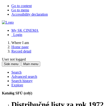
Go to content
Go to menu
Accessibility declaration
My SK CINEMA
Login
Where I am
Home page
Record detail
User not logged
Side menu
Main menu
Search
Advanced search
Search history
Explore
Katalóg SFÚ (celý)
Distribučné listy za rok 197