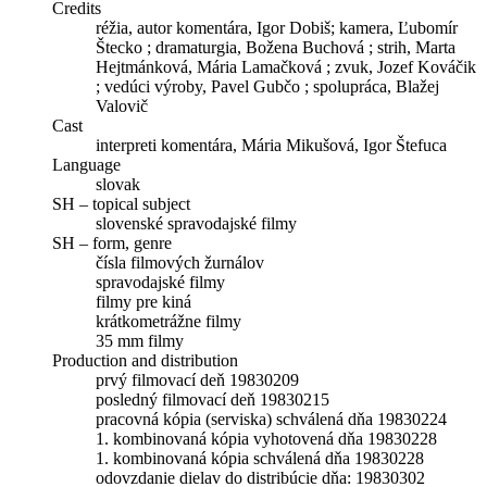
Credits
réžia, autor komentára, Igor Dobiš; kamera, Ľubomír
Štecko ; dramaturgia, Božena Buchová ; strih, Marta
Hejtmánková, Mária Lamačková ; zvuk, Jozef Kováčik
; vedúci výroby, Pavel Gubčo ; spolupráca, Blažej
Valovič
Cast
interpreti komentára, Mária Mikušová, Igor Štefuca
Language
slovak
SH – topical subject
slovenské spravodajské filmy
SH – form, genre
čísla filmových žurnálov
spravodajské filmy
filmy pre kiná
krátkometrážne filmy
35 mm filmy
Production and distribution
prvý filmovací deň 19830209
posledný filmovací deň 19830215
pracovná kópia (serviska) schválená dňa 19830224
1. kombinovaná kópia vyhotovená dňa 19830228
1. kombinovaná kópia schválená dňa 19830228
odovzdanie dielav do distribúcie dňa: 19830302