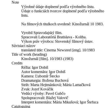
Note
Výrobné údaje doplnené podľa výrobného listu.
Údaje o funkciách tvorcov doplnené podľa výrobného
listu.
Na filmových titulkoch uvedené: Kinožurnál 10 1983.
Vyrobil Spravodajský film.
Spracovali Laboratóriá Bratislava - Koliba.
Výkon práv výrobcu: Slovenský filmový ústav.
Súvisiaci názov
translated title: Cinema Newsreel [eng]. 10/1983
Title of work (heading)
Kinožurnál [film]. 10/1983 (1983)
Credits
Réžia:
Igor Dobiš
Autor komentára:
Igor Dobiš
Kamera:
Ľubomír Štecko
Dramaturgia:
Božena Buchová
Strih:
Marta Hejtmánková;
Mária Lamačková
Zvuk:
Jozef Kováčik
Vedúci výroby:
Pavel Gubčo
Spolupracovali:
Blažej Valovič
Interpret komentára:
Mária Mikušová;
Igor Štefuca
Cataloguing