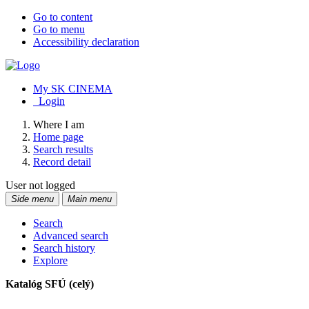
Go to content
Go to menu
Accessibility declaration
My SK CINEMA
Login
Where I am
Home page
Search results
Record detail
User not logged
Side menu
Main menu
Search
Advanced search
Search history
Explore
Katalóg SFÚ (celý)