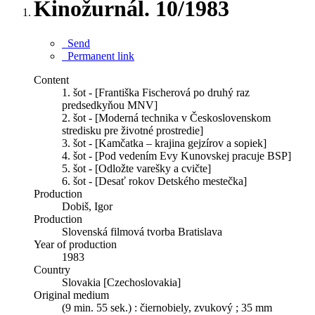
Kinožurnál. 10/1983
Send
Permanent link
Content
1. šot - [Františka Fischerová po druhý raz
predsedkyňou MNV]
2. šot - [Moderná technika v Československom
stredisku pre životné prostredie]
3. šot - [Kamčatka – krajina gejzírov a sopiek]
4. šot - [Pod vedením Evy Kunovskej pracuje BSP]
5. šot - [Odložte varešky a cvičte]
6. šot - [Desať rokov Detského mestečka]
Production
Dobiš, Igor
Production
Slovenská filmová tvorba Bratislava
Year of production
1983
Country
Slovakia [Czechoslovakia]
Original medium
(9 min. 55 sek.) : čiernobiely, zvukový ; 35 mm