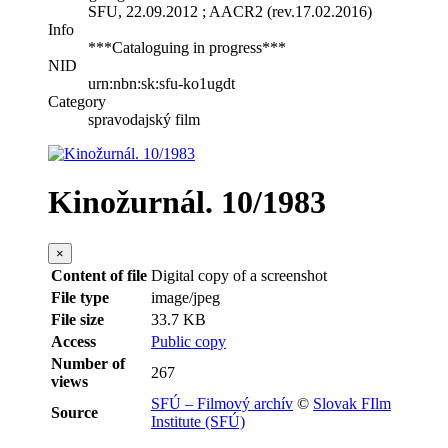
SFU, 22.09.2012 ; AACR2 (rev.17.02.2016)
Info
***Cataloguing in progress***
NID
urn:nbn:sk:sfu-ko1ugdt
Category
spravodajský film
Kinožurnál. 10/1983
×
Content of file
Digital copy of a screenshot
File type
image/jpeg
File size
33.7 KB
Access
Public copy
Number of
267
views
SFÚ – Filmový archív
©
Slovak FIlm
Source
Institute (SFÚ)