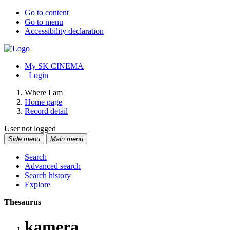
Go to content
Go to menu
Accessibility declaration
My SK CINEMA
Login
Where I am
Home page
Record detail
User not logged
Side menu
Main menu
Search
Advanced search
Search history
Explore
Thesaurus
kamera