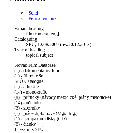
Send
Permanent link
Variant heading
film camera [eng]
Cataloguing
SFU, 12.08.2009 (rev.20.12.2013)
Type of heading
topical subject
Slovak Film Database
(1) - dokumentárny film
(1) - filmový šot
SFÚ Catalogue
(1) - adresáre
(14) - monografie
(8) - príručky (návody metodické, plány metodické)
(14) - učebnice
(3) - zborníky
(1) - práce diplomové (Mgr., Ing.)
(1) - kompaktné disky (CD)
(8) - články
Thesaurus SFÚ