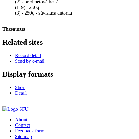
(2) - predmetové heslá
(119) - 250q
(3) - 250q - súvisiaca autorita
Thesaurus
Related sites
Record detail
Send by e-mail
Display formats
Short
Detail
About
Contact
Feedback form
Site map