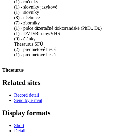
(1) - ročenky
(1) - slovníky jazykové
(1) - slovníky
(8) - učebnice
(7) - zborníky
(1) - práce dizertačné doktorandské (PhD., Dr.)
(1) - DVD/Blu-ray/VHS
(9) - články
Thesaurus SFÚ
(2) - predmetové heslá
(1) - predmetové heslá
Thesaurus
Related sites
Record detail
Send by e-mail
Display formats
Short
Detail