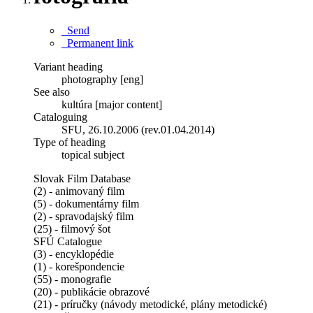
Send
Permanent link
Variant heading
photography [eng]
See also
kultúra [major content]
Cataloguing
SFU, 26.10.2006 (rev.01.04.2014)
Type of heading
topical subject
Slovak Film Database
(2) - animovaný film
(5) - dokumentárny film
(2) - spravodajský film
(25) - filmový šot
SFÚ Catalogue
(3) - encyklopédie
(1) - korešpondencie
(55) - monografie
(20) - publikácie obrazové
(21) - príručky (návody metodické, plány metodické)