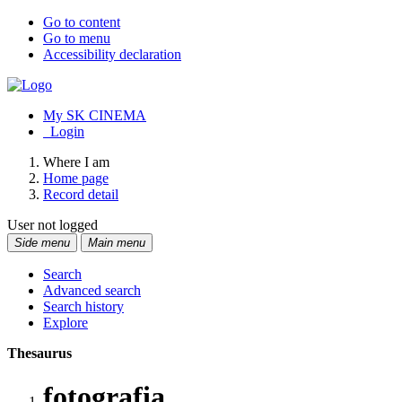
Go to content
Go to menu
Accessibility declaration
My SK CINEMA
Login
Where I am
Home page
Record detail
User not logged
Side menu
Main menu
Search
Advanced search
Search history
Explore
Thesaurus
fotografia