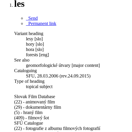
les
Send
Permanent link
Variant heading
lesy [slo]
hory [slo]
hora [slo]
forests [eng]
See also
geomorfologické útvary [major content]
Cataloguing
SFU, 28.03.2006 (rev.24.09.2015)
Type of heading
topical subject
Slovak Film Database
(22) - animovaný film
(29) - dokumentárny film
(5) - hraný film
(409) - filmový šot
SFÚ Catalogue
(22) - fotografie z albumu filmových fotografií