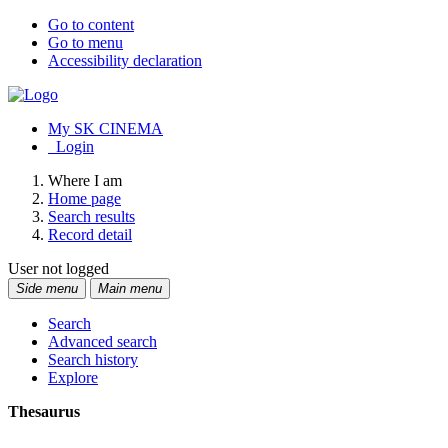
Go to content
Go to menu
Accessibility declaration
My SK CINEMA
Login
Where I am
Home page
Search results
Record detail
User not logged
Side menu
Main menu
Search
Advanced search
Search history
Explore
Thesaurus