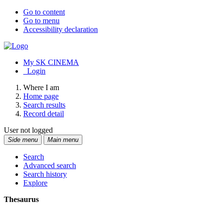
Go to content
Go to menu
Accessibility declaration
My SK CINEMA
Login
Where I am
Home page
Search results
Record detail
User not logged
Side menu
Main menu
Search
Advanced search
Search history
Explore
Thesaurus