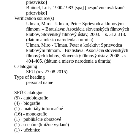
priezvisko]
Buňuel, Luis, 1900-1983 [spa] [nesprávne uvádzané
priezvisko]
Verification source(s)
Ulman, Miro – Ulman, Peter: Sprievodca klubovým
filmom. – Bratislava: Asociácia slovenských filmových
klubov, Slovenský filmový ústav, 2003. – s. 312-313.
(dátum a miesto narodenia a úmrtia)
Ulman, Miro - Ulman, Peter a kolektív: Sprievodca
klubovým filmom. - Bratislava: Asociácia slovenských
filmových klubov, Slovenský filmový ústav, 2008. - s.
404-405. (dátum a miesto narodenia a úmrtia)
Cataloguing
SFU (rev.27.08.2015)
Type of heading
personal name
SFÚ Catalogue
(5) - autobiografie
(4) - biografie
(1) - materiály informačné
(16) - monografie
(1) - publikácie obrazové
(1) - scenáre (knižne vydané)
(1) - učebnice