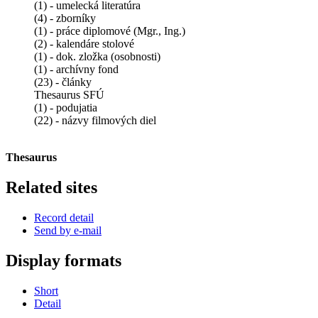
(1) - umelecká literatúra
(4) - zborníky
(1) - práce diplomové (Mgr., Ing.)
(2) - kalendáre stolové
(1) - dok. zložka (osobnosti)
(1) - archívny fond
(23) - články
Thesaurus SFÚ
(1) - podujatia
(22) - názvy filmových diel
Thesaurus
Related sites
Record detail
Send by e-mail
Display formats
Short
Detail