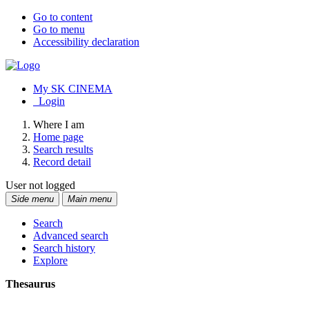
Go to content
Go to menu
Accessibility declaration
My SK CINEMA
Login
Where I am
Home page
Search results
Record detail
User not logged
Side menu
Main menu
Search
Advanced search
Search history
Explore
Thesaurus