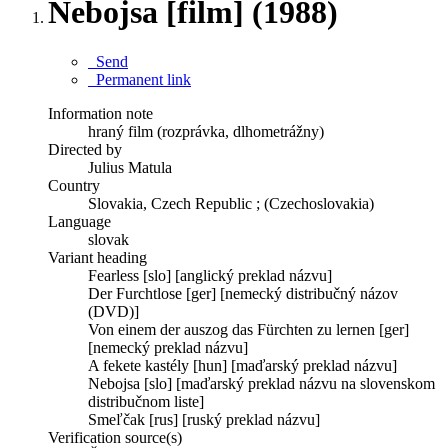
Nebojsa [film] (1988)
Send
Permanent link
Information note
hraný film (rozprávka, dlhometrážny)
Directed by
Julius Matula
Country
Slovakia, Czech Republic ; (Czechoslovakia)
Language
slovak
Variant heading
Fearless [slo] [anglický preklad názvu]
Der Furchtlose [ger] [nemecký distribučný názov
(DVD)]
Von einem der auszog das Fürchten zu lernen [ger]
[nemecký preklad názvu]
A fekete kastély [hun] [maďarský preklad názvu]
Nebojsa [slo] [maďarský preklad názvu na slovenskom
distribučnom liste]
Smeľčak [rus] [ruský preklad názvu]
Verification source(s)