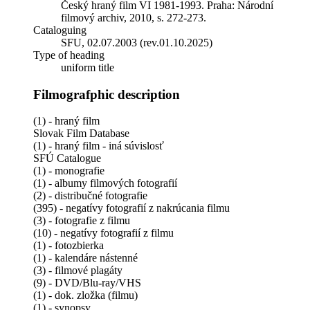
Český hraný film VI 1981-1993. Praha: Národní
filmový archiv, 2010, s. 272-273.
Cataloguing
SFU, 02.07.2003 (rev.01.10.2025)
Type of heading
uniform title
Filmografphic description
(1) - hraný film
Slovak Film Database
(1) - hraný film - iná súvislosť
SFÚ Catalogue
(1) - monografie
(1) - albumy filmových fotografií
(2) - distribučné fotografie
(395) - negatívy fotografií z nakrúcania filmu
(3) - fotografie z filmu
(10) - negatívy fotografií z filmu
(1) - fotozbierka
(1) - kalendáre nástenné
(3) - filmové plagáty
(9) - DVD/Blu-ray/VHS
(1) - dok. zložka (filmu)
(1) - synopsy