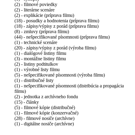
(2) - filmové poviedky
(2) - literárne scenáre
(2) - explikácie (príprava filmu)
(18) - posudky a hodnotenia (príprava filmu)
(18) - zápisy/výpisy z porád (príprava filmu)
(8) - zmluvy (príprava filmu)
(44) - nešpecifikované písomnosti (príprava filmu)
(1) - technické scenáre
(20) - zápisy/výpisy z porád (výroba filmu)
(1) - dialógové listiny filmu
(3) - montážne listiny filmu
(2) - listiny podtitulkov
(1) - výrobné listy filmu
(5) - nešpecifikované písomnosti (výroba filmu)
(1) - distribučné listy
(1) - nešpecifikované písomnosti (distribúcia a propagácia
filmu)
(2) - jednotka z archívneho fondu
(15) - články
(5) - filmové kópie (distribučné)
(1) - filmové kópie (konzervačné)
(28) - filmové nosiče (archívne)
(1) - digitálne nosiče (archívne)