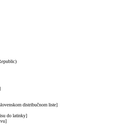
Republic)
]
slovenskom distribučnom liste]
su do latinky]
zvu]