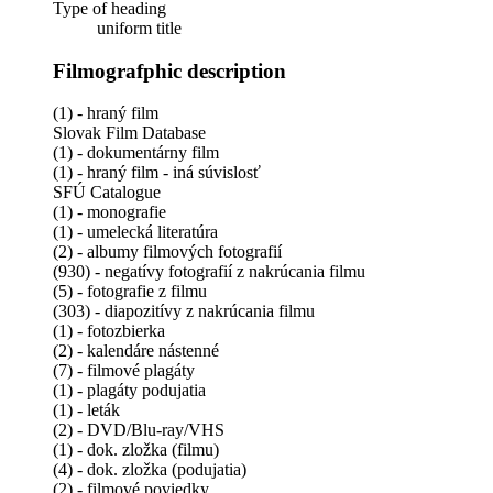
Type of heading
uniform title
Filmografphic description
(1) - hraný film
Slovak Film Database
(1) - dokumentárny film
(1) - hraný film - iná súvislosť
SFÚ Catalogue
(1) - monografie
(1) - umelecká literatúra
(2) - albumy filmových fotografií
(930) - negatívy fotografií z nakrúcania filmu
(5) - fotografie z filmu
(303) - diapozitívy z nakrúcania filmu
(1) - fotozbierka
(2) - kalendáre nástenné
(7) - filmové plagáty
(1) - plagáty podujatia
(1) - leták
(2) - DVD/Blu-ray/VHS
(1) - dok. zložka (filmu)
(4) - dok. zložka (podujatia)
(2) - filmové poviedky