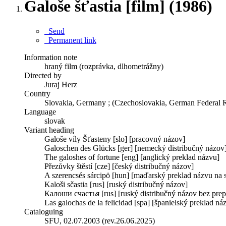
Galoše šťastia [film] (1986)
Send
Permanent link
Information note
hraný film (rozprávka, dlhometrážny)
Directed by
Juraj Herz
Country
Slovakia, Germany ; (Czechoslovakia, German Federal 
Language
slovak
Variant heading
Galoše víly Šťasteny [slo] [pracovný názov]
Galoschen des Glücks [ger] [nemecký distribučný názov
The galoshes of fortune [eng] [anglický preklad názvu]
Přezůvky štěstí [cze] [český distribučný názov]
A szerencsés sárcipö [hun] [maďarský preklad názvu na 
Kaloši sčastia [rus] [ruský distribučný názov]
Калоши счастья [rus] [ruský distribučný názov bez prepi
Las galochas de la felicidad [spa] [španielský preklad ná
Cataloguing
SFU, 02.07.2003 (rev.26.06.2025)