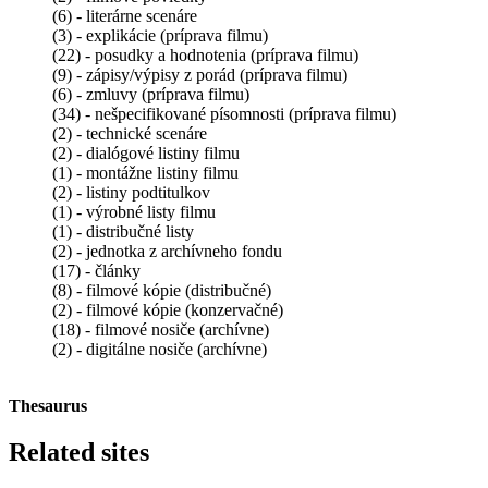
(6) - literárne scenáre
(3) - explikácie (príprava filmu)
(22) - posudky a hodnotenia (príprava filmu)
(9) - zápisy/výpisy z porád (príprava filmu)
(6) - zmluvy (príprava filmu)
(34) - nešpecifikované písomnosti (príprava filmu)
(2) - technické scenáre
(2) - dialógové listiny filmu
(1) - montážne listiny filmu
(2) - listiny podtitulkov
(1) - výrobné listy filmu
(1) - distribučné listy
(2) - jednotka z archívneho fondu
(17) - články
(8) - filmové kópie (distribučné)
(2) - filmové kópie (konzervačné)
(18) - filmové nosiče (archívne)
(2) - digitálne nosiče (archívne)
Thesaurus
Related sites