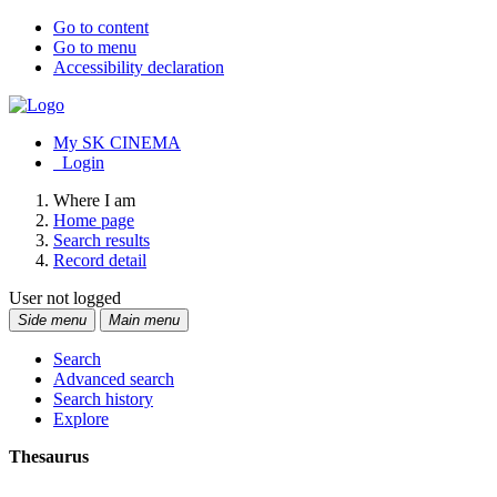
Go to content
Go to menu
Accessibility declaration
My SK CINEMA
Login
Where I am
Home page
Search results
Record detail
User not logged
Side menu
Main menu
Search
Advanced search
Search history
Explore
Thesaurus