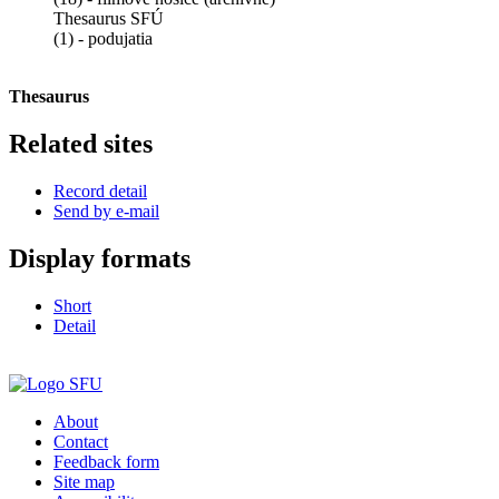
Thesaurus SFÚ
(1) - podujatia
Thesaurus
Related sites
Record detail
Send by e-mail
Display formats
Short
Detail
About
Contact
Feedback form
Site map