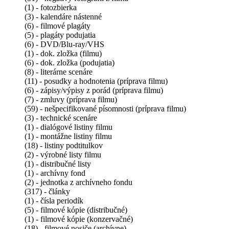
(1) - fotozbierka
(3) - kalendáre nástenné
(6) - filmové plagáty
(5) - plagáty podujatia
(6) - DVD/Blu-ray/VHS
(1) - dok. zložka (filmu)
(6) - dok. zložka (podujatia)
(8) - literárne scenáre
(11) - posudky a hodnotenia (príprava filmu)
(6) - zápisy/výpisy z porád (príprava filmu)
(7) - zmluvy (príprava filmu)
(59) - nešpecifikované písomnosti (príprava filmu)
(3) - technické scenáre
(1) - dialógové listiny filmu
(1) - montážne listiny filmu
(18) - listiny podtitulkov
(2) - výrobné listy filmu
(1) - distribučné listy
(1) - archívny fond
(2) - jednotka z archívneho fondu
(317) - články
(1) - čísla periodík
(5) - filmové kópie (distribučné)
(1) - filmové kópie (konzervačné)
(18) - filmové nosiče (archívne)