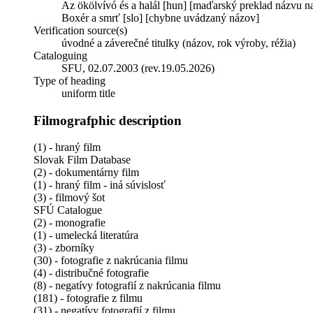
Az ökölvívó és a halál [hun] [maďarský preklad názvu na
Boxér a smrť [slo] [chybne uvádzaný názov]
Verification source(s)
úvodné a záverečné titulky (názov, rok výroby, réžia)
Cataloguing
SFU, 02.07.2003 (rev.19.05.2026)
Type of heading
uniform title
Filmografphic description
(1) - hraný film
Slovak Film Database
(2) - dokumentárny film
(1) - hraný film - iná súvislosť
(3) - filmový šot
SFÚ Catalogue
(2) - monografie
(1) - umelecká literatúra
(3) - zborníky
(30) - fotografie z nakrúcania filmu
(4) - distribučné fotografie
(8) - negatívy fotografií z nakrúcania filmu
(181) - fotografie z filmu
(31) - negatívy fotografií z filmu