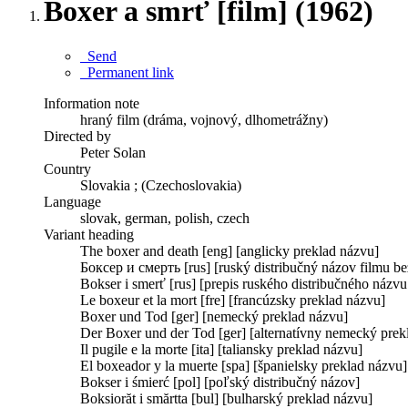
Boxer a smrť [film] (1962)
Send
Permanent link
Information note
hraný film (dráma, vojnový, dlhometrážny)
Directed by
Peter Solan
Country
Slovakia ; (Czechoslovakia)
Language
slovak, german, polish, czech
Variant heading
The boxer and death [eng] [anglicky preklad názvu]
Боксер и смерть [rus] [ruský distribučný názov filmu bez
Bokser i smerť [rus] [prepis ruského distribučného názvu
Le boxeur et la mort [fre] [francúzsky preklad názvu]
Boxer und Tod [ger] [nemecký preklad názvu]
Der Boxer und der Tod [ger] [alternatívny nemecký prek
Il pugile e la morte [ita] [taliansky preklad názvu]
El boxeador y la muerte [spa] [španielsky preklad názvu]
Bokser i śmierć [pol] [poľský distribučný názov]
Boksiorăt i smărtta [bul] [bulharský preklad názvu]