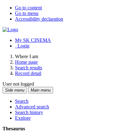
Go to content
Go to menu
Accessibility declaration
My SK CINEMA
Login
Where I am
Home page
Search results
Record detail
User not logged
Side menu
Main menu
Search
Advanced search
Search history
Explore
Thesaurus